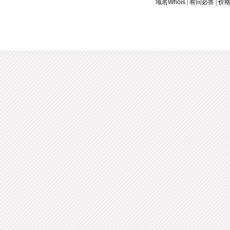
域名Whois
|
有问必答
|
价