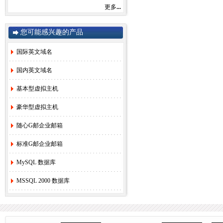
更多
...
感谢您一直以来对赛友在线的关注和支持！
由于注册局成本上涨，我司将于2022年9月1
日开始对.com后缀域名注册和续费价格进行
您可能感兴趣的产品
调整。
.com注册首年以及续费上涨幅度5元/每年，
详情参考赛友在线域名价格总览。
国际英文域名
如果您需要使用，管理以上业务，敬请您提
早办理，谢谢!
国内英文域名
基本型虚拟主机
赛友在线
豪华型虚拟主机
2022年08月26日
随心G邮企业邮箱
2.
关于《全面实行域名实名制》的紧急通
知！
[2022-6-23]
标准G邮企业邮箱
3.
关于.com价格调整的通知
[2021-8-27]
MySQL 数据库
4.
香港独享服务器69硬件升级通知！
[2020-
3-24]
MSSQL 2000 数据库
5.
香港服务器机房线路升级维护通知
[2019-
11-27]
6.
国际域名(.COM)续费价格调整通知
[2019-
8-21]