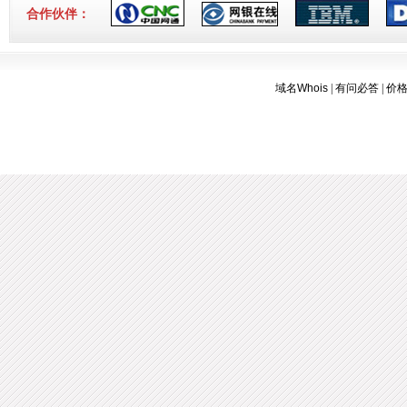
7.
香港独享服务器71网站迁移通知！
[2018-
合作伙伴：
3-16]
域名Whois
|
有问必答
|
价