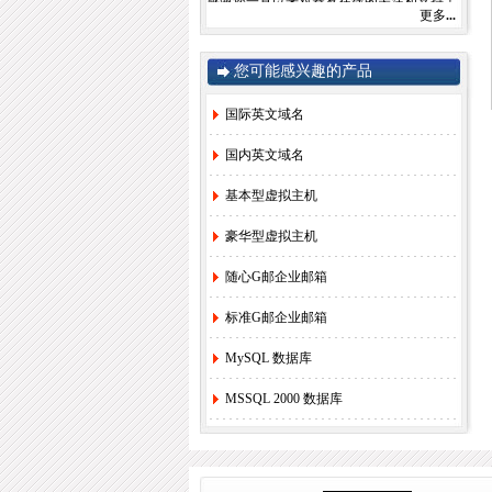
更多
...
由于注册局成本上涨，我司将于2022年9月1
日开始对.com后缀域名注册和续费价格进行
调整。
.com注册首年以及续费上涨幅度5元/每年，
您可能感兴趣的产品
详情参考赛友在线域名价格总览。
如果您需要使用，管理以上业务，敬请您提
国际英文域名
早办理，谢谢!
国内英文域名
赛友在线
基本型虚拟主机
2022年08月26日
豪华型虚拟主机
2.
关于《全面实行域名实名制》的紧急通
随心G邮企业邮箱
知！
[2022-6-23]
3.
关于.com价格调整的通知
[2021-8-27]
标准G邮企业邮箱
4.
香港独享服务器69硬件升级通知！
[2020-
3-24]
MySQL 数据库
5.
香港服务器机房线路升级维护通知
[2019-
MSSQL 2000 数据库
11-27]
6.
国际域名(.COM)续费价格调整通知
[2019-
8-21]
7.
香港独享服务器71网站迁移通知！
[2018-
3-16]